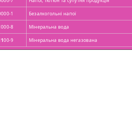
0000-7
Напої, тютюн та супутня продукція
0000-1
Безалкогольні напої
1
000-8
Мінеральна вода
11
00-9
Мінеральна вода негазована