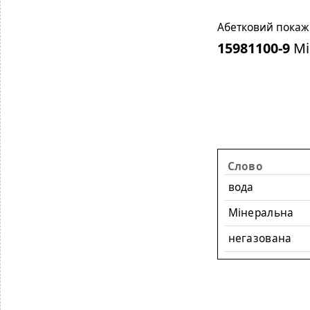
Абетковий покажч
15981100-9
Мі
Слово
вода
Мінеральна
негазована