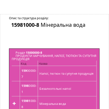
Опис та структура розділу:
15981000-8
Мінеральна вода
Розділ
15000000-8
ПРОДУКТИ ХАРЧУВАННЯ, НАПОЇ, ТЮТЮН ТА СУПУТНЯ
ПРОДУКЦІЯ
Код
Назва
159
00000-
Напої, тютюн та супутня продукція
7
1598
0000-
Безалкогольні напої
1
15981
000-
Мінеральна вода
8