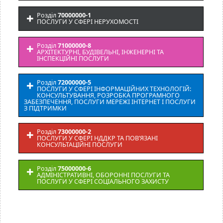
Розділ
70000000-1
ПОСЛУГИ У СФЕРІ НЕРУХОМОСТІ
Розділ
71000000-8
АРХІТЕКТУРНІ, БУДІВЕЛЬНІ, ІНЖЕНЕРНІ ТА
ІНСПЕКЦІЙНІ ПОСЛУГИ
Розділ
72000000-5
ПОСЛУГИ У СФЕРІ ІНФОРМАЦІЙНИХ ТЕХНОЛОГІЙ:
КОНСУЛЬТУВАННЯ, РОЗРОБКА ПРОГРАМНОГО
ЗАБЕЗПЕЧЕННЯ, ПОСЛУГИ МЕРЕЖІ ІНТЕРНЕТ І ПОСЛУГИ
З ПІДТРИМКИ
Розділ
73000000-2
ПОСЛУГИ У СФЕРІ НДДКР ТА ПОВ’ЯЗАНІ
КОНСУЛЬТАЦІЙНІ ПОСЛУГИ
Розділ
75000000-6
АДМІНІСТРАТИВНІ, ОБОРОННІ ПОСЛУГИ ТА
ПОСЛУГИ У СФЕРІ СОЦІАЛЬНОГО ЗАХИСТУ