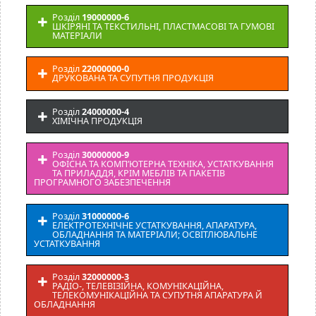
Розділ
19000000-6
ШКІРЯНІ ТА ТЕКСТИЛЬНІ, ПЛАСТМАСОВІ ТА ГУМОВІ
МАТЕРІАЛИ
Розділ
22000000-0
ДРУКОВАНА ТА СУПУТНЯ ПРОДУКЦІЯ
Розділ
24000000-4
ХІМІЧНА ПРОДУКЦІЯ
Розділ
30000000-9
ОФІСНА ТА КОМП’ЮТЕРНА ТЕХНІКА, УСТАТКУВАННЯ
ТА ПРИЛАДДЯ, КРІМ МЕБЛІВ ТА ПАКЕТІВ
ПРОГРАМНОГО ЗАБЕЗПЕЧЕННЯ
Розділ
31000000-6
ЕЛЕКТРОТЕХНІЧНЕ УСТАТКУВАННЯ, АПАРАТУРА,
ОБЛАДНАННЯ ТА МАТЕРІАЛИ; ОСВІТЛЮВАЛЬНЕ
УСТАТКУВАННЯ
Розділ
32000000-3
РАДІО-, ТЕЛЕВІЗІЙНА, КОМУНІКАЦІЙНА,
ТЕЛЕКОМУНІКАЦІЙНА ТА СУПУТНЯ АПАРАТУРА Й
ОБЛАДНАННЯ