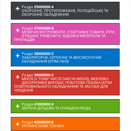
Розділ
35000000-4
ОХОРОННЕ, ПРОТИПОЖЕЖНЕ, ПОЛІЦЕЙСЬКЕ ТА
ОБОРОННЕ ОБЛАДНАННЯ
Розділ
37000000-8
МУЗИЧНІ ІНСТРУМЕНТИ, СПОРТИВНІ ТОВАРИ, ІГРИ,
ІГРАШКИ, РЕМІСНИЧІ, ХУДОЖНІ МАТЕРІАЛИ ТА
ПРИЛАДДЯ
Розділ
38000000-5
ЛАБОРАТОРНЕ, ОПТИЧНЕ ТА ВИСОКОТОЧНЕ
ОБЛАДНАННЯ (КРІМ ЛІНЗ)
Розділ
39000000-2
МЕБЛІ (У ТОМУ ЧИСЛІ ОФІСНІ МЕБЛІ), МЕБЛЕВО-
ДЕКОРАТИВНІ ВИРОБИ, ПОБУТОВА ТЕХНІКА (КРІМ
ОСВІТЛЮВАЛЬНОГО ОБЛАДНАННЯ) ТА ЗАСОБИ ДЛЯ
ЧИЩЕННЯ
Розділ
41000000-9
ЗІБРАНА ДОЩОВА ТА ОЧИЩЕНА ВОДА
Розділ
42000000-6
ПРОМИСЛОВА ТЕХНІКА