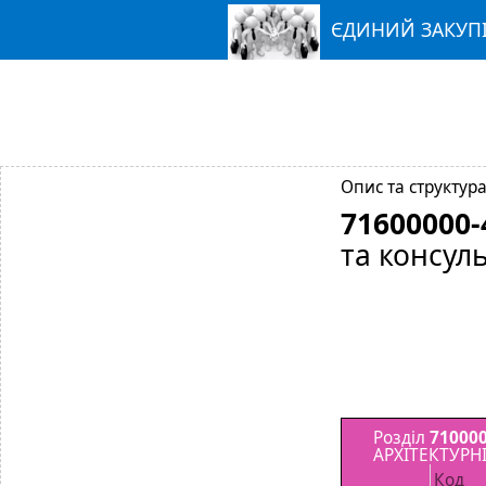
ЄДИНИЙ ЗАКУП
Опис та структура
71600000-
та консул
Розділ
710000
АРХІТЕКТУРНІ
Код