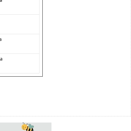
та
а
а
та