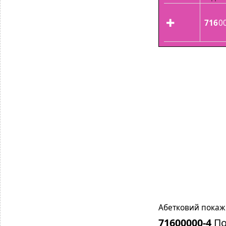
716
0
Абетковий покажч
71600000-4
По