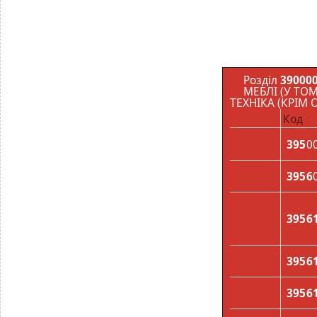
Розділ
390000
МЕБЛІ (У ТО
ТЕХНІКА (КРІМ
Код
395
0
3956
3956
3956
3956