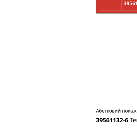
3956
Абетковий покажч
39561132-6
Те