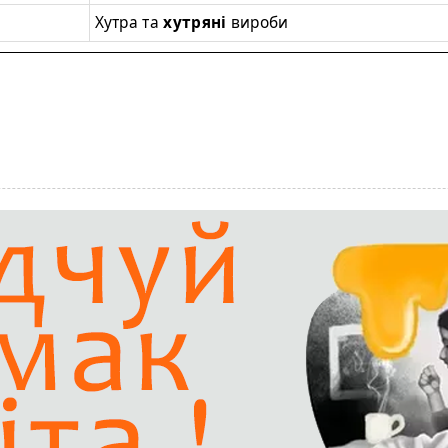
Хутра та
хутряні
вироби