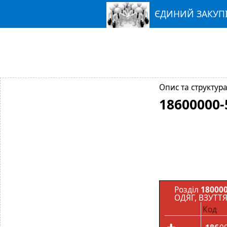
ЄДИНИЙ ЗАКУП
Опис та структура
18600000-
Розділ
180000
ОДЯГ, ВЗУТТ
Код