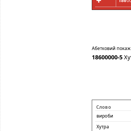
186
0
Абетковий покажч
18600000-5
Ху
Слово
вироби
Хутра