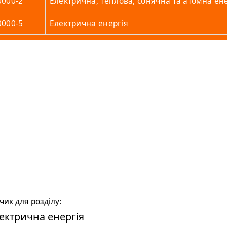
0000-2
Електрична, теплова, сонячна та атомна ен
0000-5
Електрична енергія
ик для розділу:
ектрична енергія