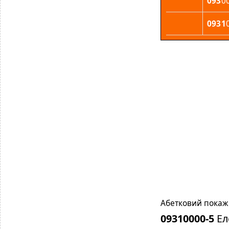
093
0
0931
Абетковий покажч
09310000-5
Ел